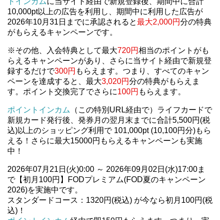
トインカム
に当サイト経由で新規登録後、期間中に合計
10,000pt以上の広告を利用し、期間中に利用した広告が
2026年10月31日までに承認されると
最大2,000円
分の特典
がもらえるキャンペーンです。
※その他、入会特典として最大
720円
相当のポイントがも
らえるキャンペーンがあり、さらに当サイト経由で新規登
録するだけで
300円
もらえます。つまり、すべてのキャン
ペーンを達成すると、最大
3,020円
分の特典がもらえま
す。ポイント交換完了でさらに
100円
もらえます。
ポイントインカム
（この特別URL経由で）ライフカードで
新規カード発行後、発券月の翌月末までに合計5,500円(税
込)以上のショッピング利用で 101,000pt (10,100円分)もら
える！さらに最大15000円もらえるキャンペーンも実施
中！
2026年07月21日(火)0:00 ～ 2026年09月02日(水)17:00ま
で【初月100円】FODプレミアム(FOD夏のキャンペーン
2026)を実施中です。
スタンダードコース：1320円(税込) が今なら初月100円(税
込)！