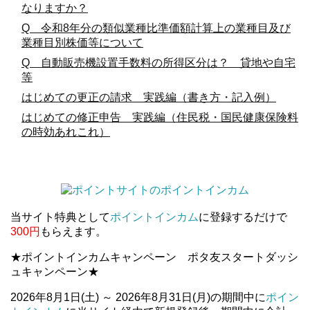
なりますか？
Q 令和8年分の類似業種比準価額計算上の業種目及び
業種目別株価等について
Q 自動販売機設置手数料の所得区分は？ 貸地や自宅
等
はじめての更正の請求 実践編（書き方・記入例）
はじめての修正申告 実践編（住民税・国民健康保険料
の時効あれこれ）
当サイト特典として
ポイントインカム
に登録するだけで
300円
もらえます。
★ポイントインカムキャンペーン ポタ友スタートダッシ
ュキャンペーン★
2026年8月1日(土) ～ 2026年8月31日(月)の期間中に
ポイン