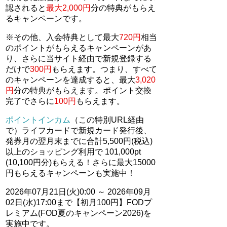
認されると
最大2,000円
分の特典がもらえ
るキャンペーンです。
※その他、入会特典として最大
720円
相当
のポイントがもらえるキャンペーンがあ
り、さらに当サイト経由で新規登録する
だけで
300円
もらえます。つまり、すべて
のキャンペーンを達成すると、最大
3,020
円
分の特典がもらえます。ポイント交換
完了でさらに
100円
もらえます。
ポイントインカム
（この特別URL経由
で）ライフカードで新規カード発行後、
発券月の翌月末までに合計5,500円(税込)
以上のショッピング利用で 101,000pt
(10,100円分)もらえる！さらに最大15000
円もらえるキャンペーンも実施中！
2026年07月21日(火)0:00 ～ 2026年09月
02日(水)17:00まで【初月100円】FODプ
レミアム(FOD夏のキャンペーン2026)を
実施中です。