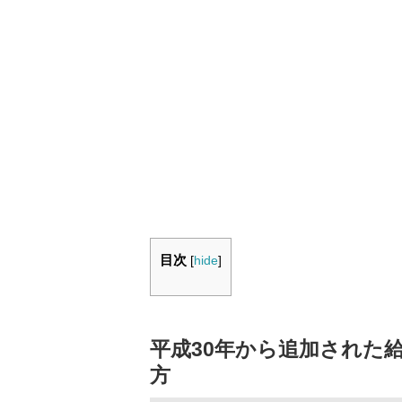
目次
[
hide
]
平成30年から追加された
方