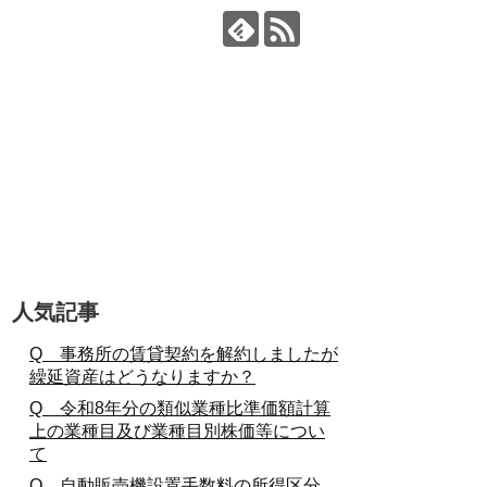
人気記事
Q 事務所の賃貸契約を解約しましたが
繰延資産はどうなりますか？
Q 令和8年分の類似業種比準価額計算
上の業種目及び業種目別株価等につい
て
Q 自動販売機設置手数料の所得区分