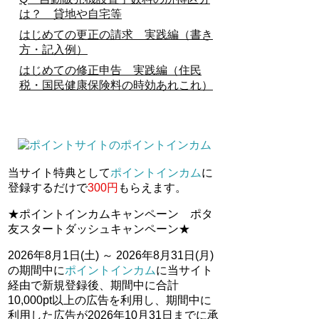
は？ 貸地や自宅等
はじめての更正の請求 実践編（書き
方・記入例）
はじめての修正申告 実践編（住民
税・国民健康保険料の時効あれこれ）
当サイト特典として
ポイントインカム
に
登録するだけで
300円
もらえます。
★ポイントインカムキャンペーン ポタ
友スタートダッシュキャンペーン★
2026年8月1日(土) ～ 2026年8月31日(月)
の期間中に
ポイントインカム
に当サイト
経由で新規登録後、期間中に合計
10,000pt以上の広告を利用し、期間中に
利用した広告が2026年10月31日までに承