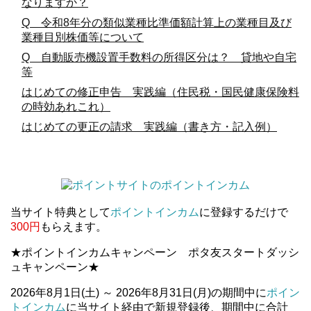
なりますか？
Q 令和8年分の類似業種比準価額計算上の業種目及び
業種目別株価等について
Q 自動販売機設置手数料の所得区分は？ 貸地や自宅
等
はじめての修正申告 実践編（住民税・国民健康保険料
の時効あれこれ）
はじめての更正の請求 実践編（書き方・記入例）
当サイト特典として
ポイントインカム
に登録するだけで
300円
もらえます。
★ポイントインカムキャンペーン ポタ友スタートダッシ
ュキャンペーン★
2026年8月1日(土) ～ 2026年8月31日(月)の期間中に
ポイン
トインカム
に当サイト経由で新規登録後、期間中に合計