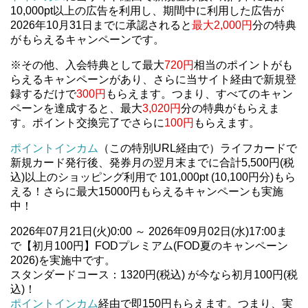
10,000pt以上の広告を利用し、期間中に利用した広告が
2026年10月31日までに承認されると
最大2,000円
分の特典
がもらえるキャンペーンです。
※その他、入会特典として最大
720円
相当のポイントがも
らえるキャンペーンがあり、さらに当サイト経由で新規登
録するだけで
300円
もらえます。つまり、すべてのキャン
ペーンを達成すると、最大
3,020円
分の特典がもらえま
す。ポイント交換完了でさらに
100円
もらえます。
ポイントインカム
（この特別URL経由で）ライフカードで
新規カード発行後、発券月の翌月末までに合計5,500円(税
込)以上のショッピング利用で 101,000pt (10,100円分)もら
える！さらに最大15000円もらえるキャンペーンも実施
中！
2026年07月21日(火)0:00 ～ 2026年09月02日(水)17:00ま
で【初月100円】FODプレミアム(FOD夏のキャンペーン
2026)を実施中です。
スタンダードコース：1320円(税込) が今なら初月100円(税
込)！
ポイントインカム
経由で即150円もらえます。つまり、実