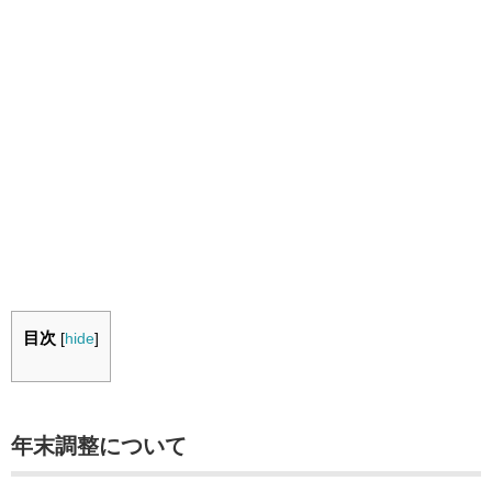
目次
[
hide
]
年末調整について