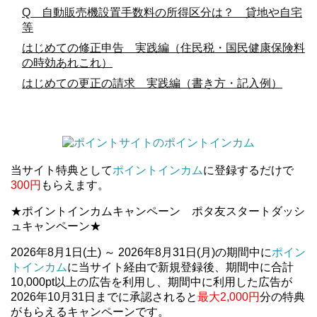
Q 自動販売機設置手数料の所得区分は？ 貸地や自宅
等
はじめての修正申告 実践編（住民税・国民健康保険料
の時効あれこれ）
はじめての更正の請求 実践編（書き方・記入例）
当サイト特典として
ポイントインカム
に登録するだけで
300円
もらえます。
★ポイントインカムキャンペーン ポタ友スタートダッシ
ュキャンペーン★
2026年8月1日(土) ～ 2026年8月31日(月)の期間中に
ポイン
トインカム
に当サイト経由で新規登録後、期間中に合計
10,000pt以上の広告を利用し、期間中に利用した広告が
2026年10月31日までに承認されると
最大2,000円
分の特典
がもらえるキャンペーンです。