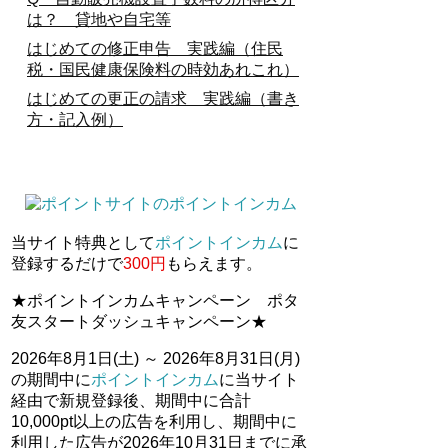
は？ 貸地や自宅等
はじめての修正申告 実践編（住民
税・国民健康保険料の時効あれこれ）
はじめての更正の請求 実践編（書き
方・記入例）
当サイト特典として
ポイントインカム
に
登録するだけで
300円
もらえます。
★ポイントインカムキャンペーン ポタ
友スタートダッシュキャンペーン★
2026年8月1日(土) ～ 2026年8月31日(月)
の期間中に
ポイントインカム
に当サイト
経由で新規登録後、期間中に合計
10,000pt以上の広告を利用し、期間中に
利用した広告が2026年10月31日までに承