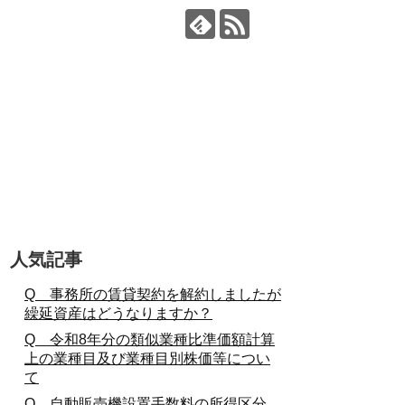
人気記事
Q 事務所の賃貸契約を解約しましたが
繰延資産はどうなりますか？
Q 令和8年分の類似業種比準価額計算
上の業種目及び業種目別株価等につい
て
Q 自動販売機設置手数料の所得区分