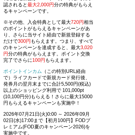
認されると
最大2,000円
分の特典がもらえ
るキャンペーンです。
※その他、入会特典として最大
720円
相当
のポイントがもらえるキャンペーンがあ
り、さらに当サイト経由で新規登録する
だけで
300円
もらえます。つまり、すべて
のキャンペーンを達成すると、最大
3,020
円
分の特典がもらえます。ポイント交換
完了でさらに
100円
もらえます。
ポイントインカム
（この特別URL経由
で）ライフカードで新規カード発行後、
発券月の翌月末までに合計5,500円(税込)
以上のショッピング利用で 101,000pt
(10,100円分)もらえる！さらに最大15000
円もらえるキャンペーンも実施中！
2026年07月21日(火)0:00 ～ 2026年09月
02日(水)17:00まで【初月100円】FODプ
レミアム(FOD夏のキャンペーン2026)を
実施中です。