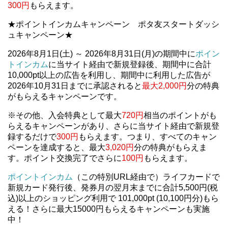
300円
もらえます。
★ポイントインカムキャンペーン ポタ友スタートダッシ
ュキャンペーン★
2026年8月1日(土) ～ 2026年8月31日(月)の期間中に
ポイン
トインカム
に当サイト経由で新規登録後、期間中に合計
10,000pt以上の広告を利用し、期間中に利用した広告が
2026年10月31日までに承認されると
最大2,000円
分の特典
がもらえるキャンペーンです。
※その他、入会特典として最大
720円
相当のポイントがも
らえるキャンペーンがあり、さらに当サイト経由で新規登
録するだけで
300円
もらえます。つまり、すべてのキャン
ペーンを達成すると、最大
3,020円
分の特典がもらえま
す。ポイント交換完了でさらに
100円
もらえます。
ポイントインカム
（この特別URL経由で）ライフカードで
新規カード発行後、発券月の翌月末までに合計5,500円(税
込)以上のショッピング利用で 101,000pt (10,100円分)もら
える！さらに最大15000円もらえるキャンペーンも実施
中！