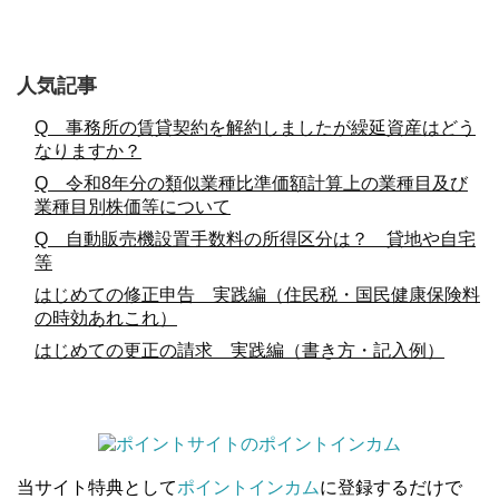
人気記事
Q 事務所の賃貸契約を解約しましたが繰延資産はどう
なりますか？
Q 令和8年分の類似業種比準価額計算上の業種目及び
業種目別株価等について
Q 自動販売機設置手数料の所得区分は？ 貸地や自宅
等
はじめての修正申告 実践編（住民税・国民健康保険料
の時効あれこれ）
はじめての更正の請求 実践編（書き方・記入例）
当サイト特典として
ポイントインカム
に登録するだけで