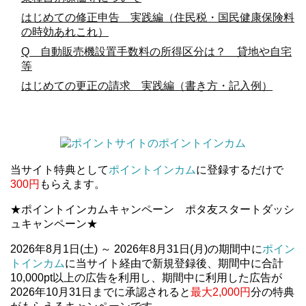
はじめての修正申告 実践編（住民税・国民健康保険料
の時効あれこれ）
Q 自動販売機設置手数料の所得区分は？ 貸地や自宅
等
はじめての更正の請求 実践編（書き方・記入例）
当サイト特典として
ポイントインカム
に登録するだけで
300円
もらえます。
★ポイントインカムキャンペーン ポタ友スタートダッシ
ュキャンペーン★
2026年8月1日(土) ～ 2026年8月31日(月)の期間中に
ポイン
トインカム
に当サイト経由で新規登録後、期間中に合計
10,000pt以上の広告を利用し、期間中に利用した広告が
2026年10月31日までに承認されると
最大2,000円
分の特典