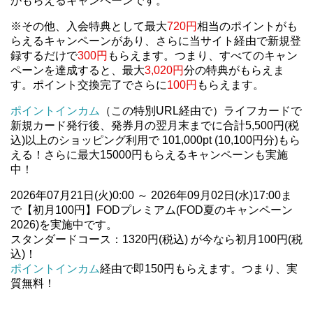
がもらえるキャンペーンです。
※その他、入会特典として最大
720円
相当のポイントがも
らえるキャンペーンがあり、さらに当サイト経由で新規登
録するだけで
300円
もらえます。つまり、すべてのキャン
ペーンを達成すると、最大
3,020円
分の特典がもらえま
す。ポイント交換完了でさらに
100円
もらえます。
ポイントインカム
（この特別URL経由で）ライフカードで
新規カード発行後、発券月の翌月末までに合計5,500円(税
込)以上のショッピング利用で 101,000pt (10,100円分)もら
える！さらに最大15000円もらえるキャンペーンも実施
中！
2026年07月21日(火)0:00 ～ 2026年09月02日(水)17:00ま
で【初月100円】FODプレミアム(FOD夏のキャンペーン
2026)を実施中です。
スタンダードコース：1320円(税込) が今なら初月100円(税
込)！
ポイントインカム
経由で即150円もらえます。つまり、実
質無料！