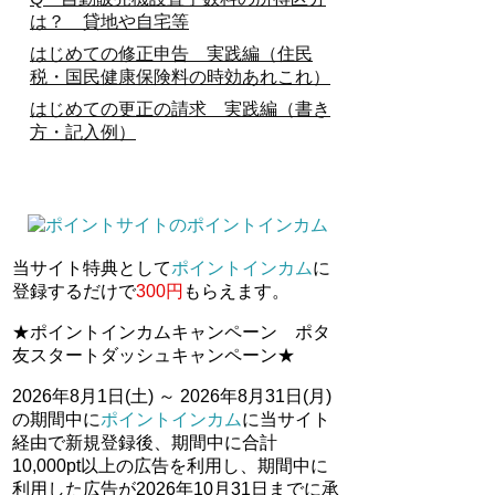
は？ 貸地や自宅等
はじめての修正申告 実践編（住民
税・国民健康保険料の時効あれこれ）
はじめての更正の請求 実践編（書き
方・記入例）
当サイト特典として
ポイントインカム
に
登録するだけで
300円
もらえます。
★ポイントインカムキャンペーン ポタ
友スタートダッシュキャンペーン★
2026年8月1日(土) ～ 2026年8月31日(月)
の期間中に
ポイントインカム
に当サイト
経由で新規登録後、期間中に合計
10,000pt以上の広告を利用し、期間中に
利用した広告が2026年10月31日までに承