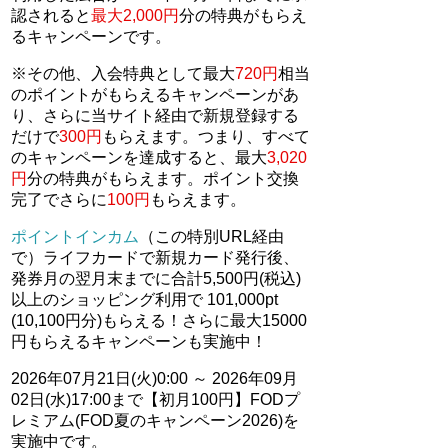
認されると
最大2,000円
分の特典がもらえ
るキャンペーンです。
※その他、入会特典として最大
720円
相当
のポイントがもらえるキャンペーンがあ
り、さらに当サイト経由で新規登録する
だけで
300円
もらえます。つまり、すべて
のキャンペーンを達成すると、最大
3,020
円
分の特典がもらえます。ポイント交換
完了でさらに
100円
もらえます。
ポイントインカム
（この特別URL経由
で）ライフカードで新規カード発行後、
発券月の翌月末までに合計5,500円(税込)
以上のショッピング利用で 101,000pt
(10,100円分)もらえる！さらに最大15000
円もらえるキャンペーンも実施中！
2026年07月21日(火)0:00 ～ 2026年09月
02日(水)17:00まで【初月100円】FODプ
レミアム(FOD夏のキャンペーン2026)を
実施中です。