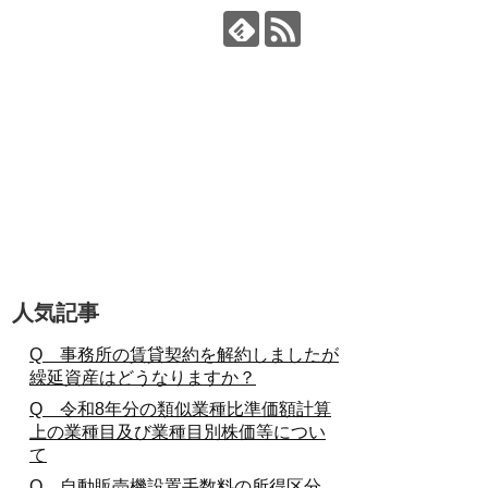
人気記事
Q 事務所の賃貸契約を解約しましたが
繰延資産はどうなりますか？
Q 令和8年分の類似業種比準価額計算
上の業種目及び業種目別株価等につい
て
Q 自動販売機設置手数料の所得区分