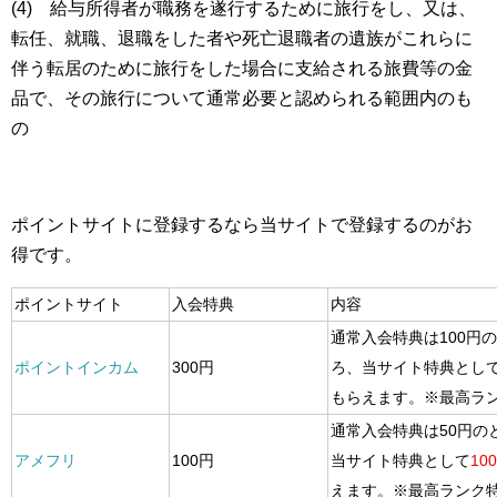
(4) 給与所得者が職務を遂行するために旅行をし、又は、
転任、就職、退職をした者や死亡退職者の遺族がこれらに
伴う転居のために旅行をした場合に支給される旅費等の金
品で、その旅行について通常必要と認められる範囲内のも
の
ポイントサイトに登録するなら当サイトで登録するのがお
得です。
ポイントサイト
入会特典
内容
通常入会特典は100円
ポイントインカム
300円
ろ、当サイト特典とし
もらえます。※最高ラ
通常入会特典は50円の
アメフリ
100円
当サイト特典として
10
えます。※最高ランク