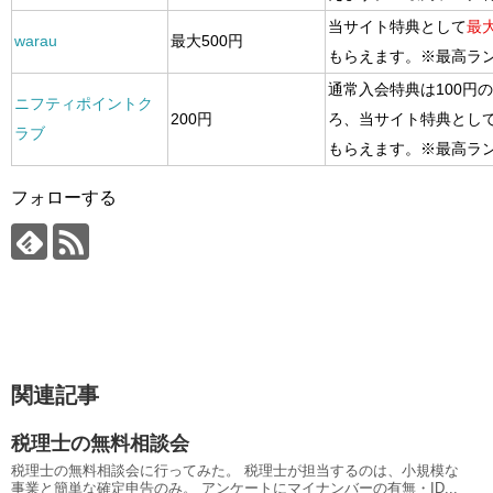
当サイト特典として
最大
warau
最大500円
もらえます。※最高ラ
通常入会特典は100円
ニフティポイントク
200円
ろ、当サイト特典とし
ラブ
もらえます。※最高ラ
フォローする
関連記事
税理士の無料相談会
税理士の無料相談会に行ってみた。 税理士が担当するのは、小規模な
事業と簡単な確定申告のみ。 アンケートにマイナンバーの有無・ID...