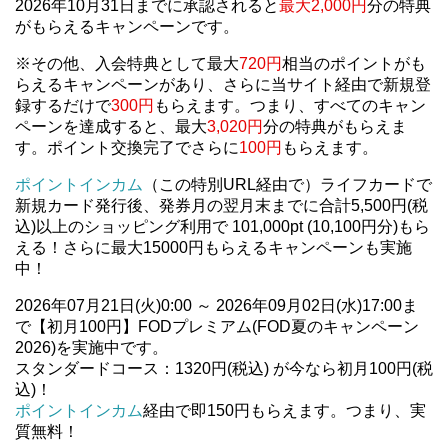
2026年10月31日までに承認されると
最大2,000円
分の特典
がもらえるキャンペーンです。
※その他、入会特典として最大
720円
相当のポイントがも
らえるキャンペーンがあり、さらに当サイト経由で新規登
録するだけで
300円
もらえます。つまり、すべてのキャン
ペーンを達成すると、最大
3,020円
分の特典がもらえま
す。ポイント交換完了でさらに
100円
もらえます。
ポイントインカム
（この特別URL経由で）ライフカードで
新規カード発行後、発券月の翌月末までに合計5,500円(税
込)以上のショッピング利用で 101,000pt (10,100円分)もら
える！さらに最大15000円もらえるキャンペーンも実施
中！
2026年07月21日(火)0:00 ～ 2026年09月02日(水)17:00ま
で【初月100円】FODプレミアム(FOD夏のキャンペーン
2026)を実施中です。
スタンダードコース：1320円(税込) が今なら初月100円(税
込)！
ポイントインカム
経由で即150円もらえます。つまり、実
質無料！