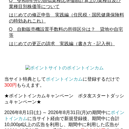
Q 令和8年分の類似業種比準価額計算上の業種目及び
業種目別株価等について
はじめての修正申告 実践編（住民税・国民健康保険料
の時効あれこれ）
Q 自動販売機設置手数料の所得区分は？ 貸地や自宅
等
はじめての更正の請求 実践編（書き方・記入例）
当サイト特典として
ポイントインカム
に登録するだけで
300円
もらえます。
★ポイントインカムキャンペーン ポタ友スタートダッシ
ュキャンペーン★
2026年8月1日(土) ～ 2026年8月31日(月)の期間中に
ポイン
トインカム
に当サイト経由で新規登録後、期間中に合計
10,000pt以上の広告を利用し、期間中に利用した広告が